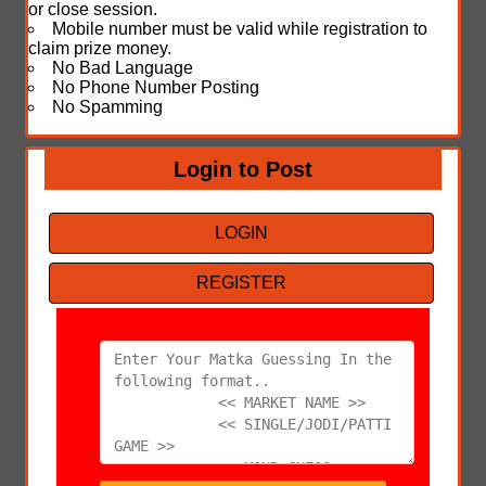
or close session.
Mobile number must be valid while registration to
claim prize money.
No Bad Language
No Phone Number Posting
No Spamming
Login to Post
LOGIN
REGISTER