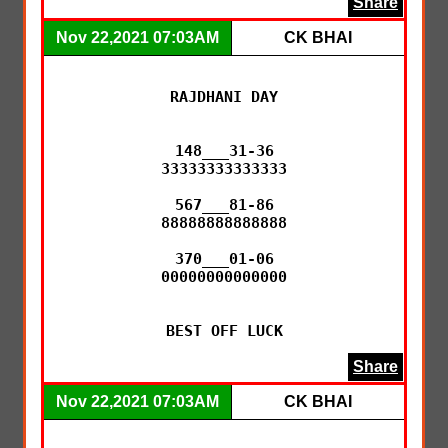
Share
Nov 22,2021 07:03AM
CK BHAI
RAJDHANI DAY

148___31-36

33333333333333

567___81-86

88888888888888

370___01-06

00000000000000

BEST OFF LUCK
Share
Nov 22,2021 07:03AM
CK BHAI