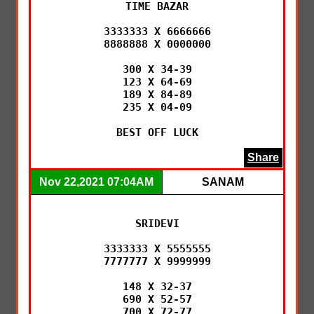
TIME BAZAR

3333333 X 6666666

8888888 X 0000000

300 X 34-39

123 X 64-69

189 X 84-89

235 X 04-09

BEST OFF LUCK
Share
Nov 22,2021 07:04AM
SANAM
SRIDEVI

3333333 X 5555555

7777777 X 9999999

148 X 32-37

690 X 52-57

700 X 72-77
