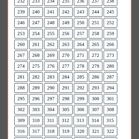
232
233
234
235
236
237
238
239
240
241
242
243
244
245
246
247
248
249
250
251
252
253
254
255
256
257
258
259
260
261
262
263
264
265
266
267
268
269
270
271
272
273
274
275
276
277
278
279
280
281
282
283
284
285
286
287
288
289
290
291
292
293
294
295
296
297
298
299
300
301
302
303
304
305
306
307
308
309
310
311
312
313
314
315
316
317
318
319
320
321
322