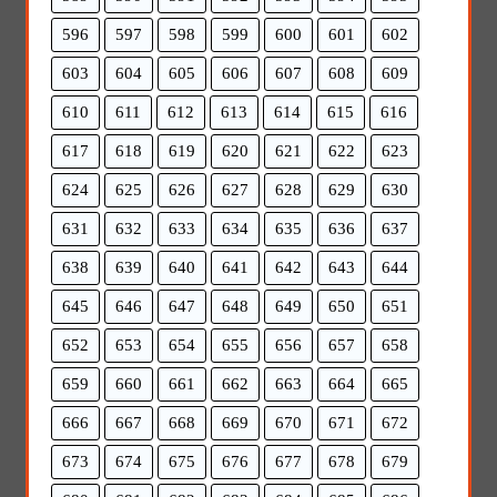
596
597
598
599
600
601
602
603
604
605
606
607
608
609
610
611
612
613
614
615
616
617
618
619
620
621
622
623
624
625
626
627
628
629
630
631
632
633
634
635
636
637
638
639
640
641
642
643
644
645
646
647
648
649
650
651
652
653
654
655
656
657
658
659
660
661
662
663
664
665
666
667
668
669
670
671
672
673
674
675
676
677
678
679