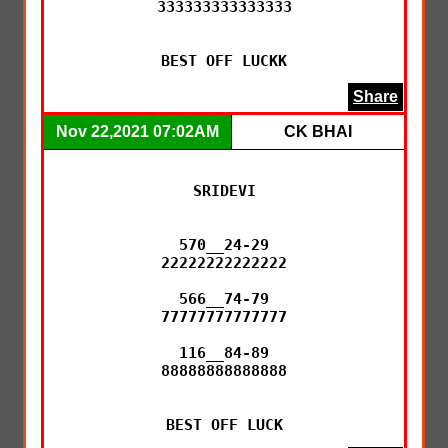
333333333333333

BEST OFF LUCKK
Share
Nov 22,2021 07:02AM
CK BHAI
SRIDEVI

570__24-29

22222222222222

566__74-79

77777777777777

116__84-89

88888888888888

BEST OFF LUCK