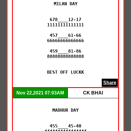
MILAN DAY

678____12-17

11111111111111

457____61-66

66666666666666

459____81-86

88888888888888

BEST OFF LUCKK
Share
Nov 22,2021 07:03AM
CK BHAI
MADHUR DAY

455____45-40
