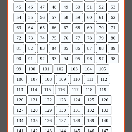
45
46
47
48
49
50
51
52
53
54
55
56
57
58
59
60
61
62
63
64
65
66
67
68
69
70
71
72
73
74
75
76
77
78
79
80
81
82
83
84
85
86
87
88
89
90
91
92
93
94
95
96
97
98
99
100
101
102
103
104
105
106
107
108
109
110
111
112
113
114
115
116
117
118
119
120
121
122
123
124
125
126
127
128
129
130
131
132
133
134
135
136
137
138
139
140
141
142
143
144
145
146
147