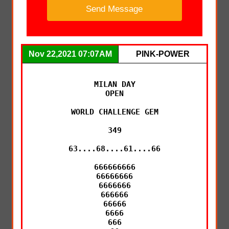
Nov 22,2021 07:07AM
PINK-POWER
MILAN DAY

OPEN

WORLD CHALLENGE GEM

349

63....68....61....66

666666666

66666666

6666666

666666

66666

6666

666
