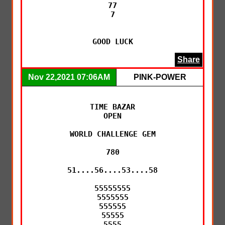
77

7

GOOD LUCK
Share
Nov 22,2021 07:06AM
PINK-POWER
TIME BAZAR

OPEN

WORLD CHALLENGE GEM

780

51....56....53....58

55555555

5555555

555555

55555

5555
