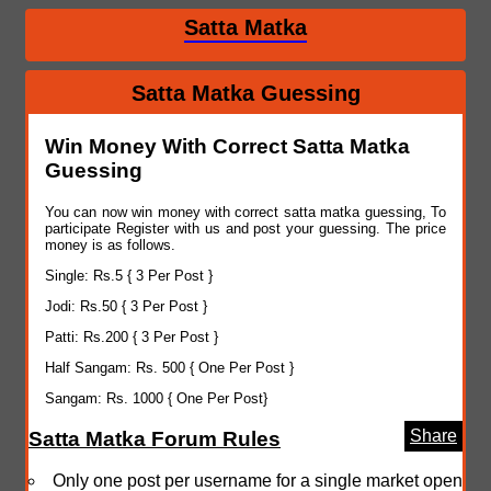
Satta Matka
Satta Matka Guessing
Win Money With Correct Satta Matka
Guessing
You can now win money with correct satta matka guessing, To
participate Register with us and post your guessing. The price
money is as follows.
Single: Rs.5 { 3 Per Post }
Jodi: Rs.50 { 3 Per Post }
Patti: Rs.200 { 3 Per Post }
Half Sangam: Rs. 500 { One Per Post }
Sangam: Rs. 1000 { One Per Post}
Share
Satta Matka Forum Rules
Only one post per username for a single market open