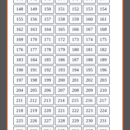
148
149
150
151
152
153
154
155
156
157
158
159
160
161
162
163
164
165
166
167
168
169
170
171
172
173
174
175
176
177
178
179
180
181
182
183
184
185
186
187
188
189
190
191
192
193
194
195
196
197
198
199
200
201
202
203
204
205
206
207
208
209
210
211
212
213
214
215
216
217
218
219
220
221
222
223
224
225
226
227
228
229
230
231