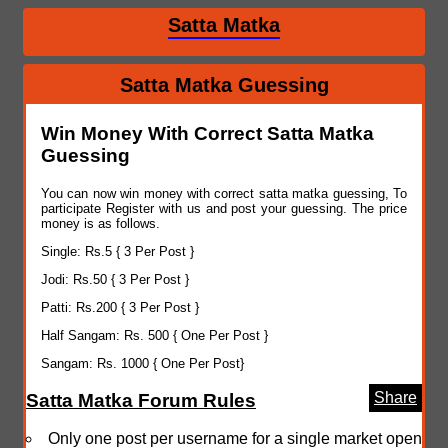
Satta Matka
Satta Matka Guessing
Win Money With Correct Satta Matka
Guessing
You can now win money with correct satta matka guessing, To
participate Register with us and post your guessing. The price
money is as follows.
Single: Rs.5 { 3 Per Post }
Jodi: Rs.50 { 3 Per Post }
Patti: Rs.200 { 3 Per Post }
Half Sangam: Rs. 500 { One Per Post }
Sangam: Rs. 1000 { One Per Post}
Share
Satta Matka Forum Rules
Only one post per username for a single market open