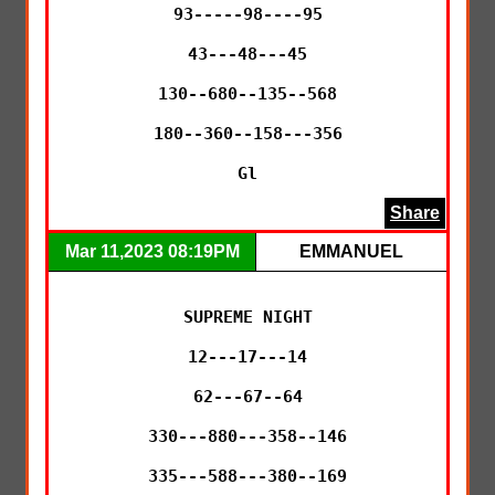
93-----98----95

43---48---45

130--680--135--568

180--360--158---356

Gl
Share
Mar 11,2023 08:19PM
EMMANUEL
SUPREME NIGHT

12---17---14

62---67--64

330---880---358--146

335---588---380--169
