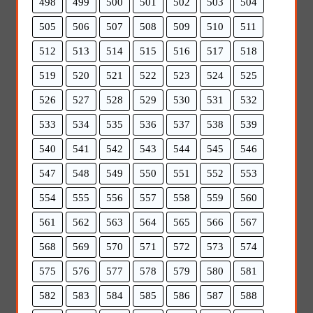
498
499
500
501
502
503
504
505
506
507
508
509
510
511
512
513
514
515
516
517
518
519
520
521
522
523
524
525
526
527
528
529
530
531
532
533
534
535
536
537
538
539
540
541
542
543
544
545
546
547
548
549
550
551
552
553
554
555
556
557
558
559
560
561
562
563
564
565
566
567
568
569
570
571
572
573
574
575
576
577
578
579
580
581
582
583
584
585
586
587
588