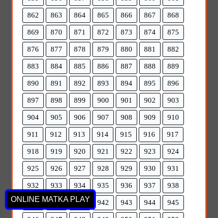
862
863
864
865
866
867
868
869
870
871
872
873
874
875
876
877
878
879
880
881
882
883
884
885
886
887
888
889
890
891
892
893
894
895
896
897
898
899
900
901
902
903
904
905
906
907
908
909
910
911
912
913
914
915
916
917
918
919
920
921
922
923
924
925
926
927
928
929
930
931
932
933
934
935
936
937
938
ONLINE MATKA PLAY
939
940
941
942
943
944
945