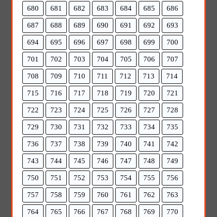
680
681
682
683
684
685
686
687
688
689
690
691
692
693
694
695
696
697
698
699
700
701
702
703
704
705
706
707
708
709
710
711
712
713
714
715
716
717
718
719
720
721
722
723
724
725
726
727
728
729
730
731
732
733
734
735
736
737
738
739
740
741
742
743
744
745
746
747
748
749
750
751
752
753
754
755
756
757
758
759
760
761
762
763
764
765
766
767
768
769
770