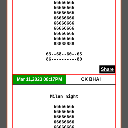
66666666

66666666

66666666

66666666

66666666

66666666

66666666

66666666

88888888

63--68--60--65

86----------80
Share
Mar 11,2023 08:17PM
CK BHAI
Milan night

66666666

66666666

66666666

66666666

66666666
