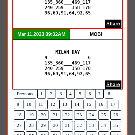
135_360___469_117

240_259___358_178

96,69,91,64,92,65
Share
Mar 11,2023 09:02AM
MOBI
MILAN DAY

9_______________6

135_360___469_117

240_259___358_178

96,69,91,64,92,65
Share
Previous
1
2
3
4
5
6
7
8
9
10
11
12
13
14
15
16
17
18
19
20
21
22
23
24
25
26
27
28
29
30
31
32
33
34
35