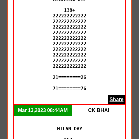
138+

222222222222

222222222222

222222222222

222222222222

222222222222

222222222222

222222222222

222222222222

222222222222

222222222222

21========26

71========76
Share
Mar 13,2023 08:44AM
CK BHAI
MILAN DAY
