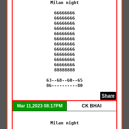
Milan night

66666666

66666666

66666666

66666666

66666666

66666666

66666666

66666666

66666666

66666666

66666666

88888888

63--68--60--65

86----------80
Share
Mar 11,2023 08:17PM
CK BHAI
Milan night
