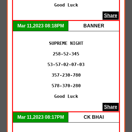
Good Luck
Share
Mar 11,2023 08:18PM
BANNER
SUPREME NIGHT

258-52-345

53-57-02-07-03

357-230-780

578-370-280

Good Luck
Share
Mar 11,2023 08:17PM
CK BHAI