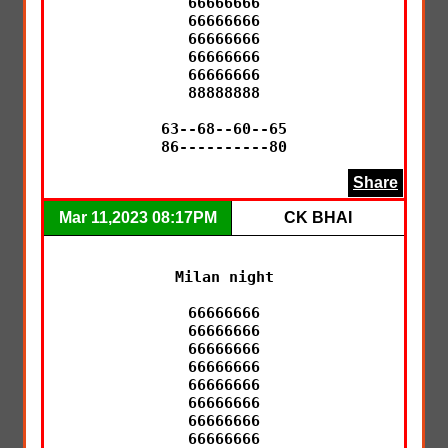
66666666

66666666

66666666

66666666

66666666

88888888

63--68--60--65

86----------80
Share
Mar 11,2023 08:17PM
CK BHAI
Milan night

66666666

66666666

66666666

66666666

66666666

66666666

66666666

66666666
