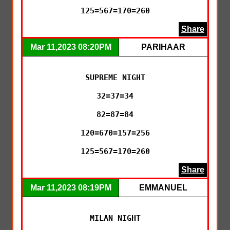
125=567=170=260
Share
Mar 11,2023 08:20PM
PARIHAAR
SUPREME NIGHT

32=37=34

82=87=84

120=670=157=256

125=567=170=260
Share
Mar 11,2023 08:19PM
EMMANUEL
MILAN NIGHT
