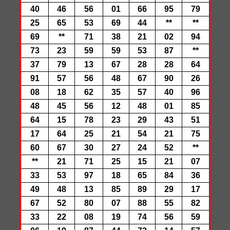
40
46
56
01
66
95
79
25
65
53
69
44
**
**
69
**
71
38
21
02
94
73
23
59
59
53
87
**
37
79
13
67
28
28
64
91
57
56
48
67
90
26
08
18
62
35
57
40
96
48
45
56
12
48
01
85
64
15
78
23
29
43
51
17
64
25
21
54
21
75
60
67
30
27
24
52
**
**
21
71
25
15
21
07
33
53
97
18
65
84
36
49
48
13
85
89
29
17
67
52
80
07
88
55
82
33
22
08
19
74
56
59