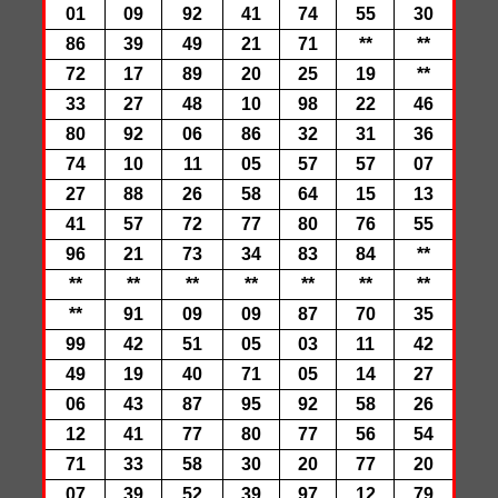
01
09
92
41
74
55
30
86
39
49
21
71
**
**
72
17
89
20
25
19
**
33
27
48
10
98
22
46
80
92
06
86
32
31
36
74
10
11
05
57
57
07
27
88
26
58
64
15
13
41
57
72
77
80
76
55
96
21
73
34
83
84
**
**
**
**
**
**
**
**
**
91
09
09
87
70
35
99
42
51
05
03
11
42
49
19
40
71
05
14
27
06
43
87
95
92
58
26
12
41
77
80
77
56
54
71
33
58
30
20
77
20
07
39
52
39
97
12
79