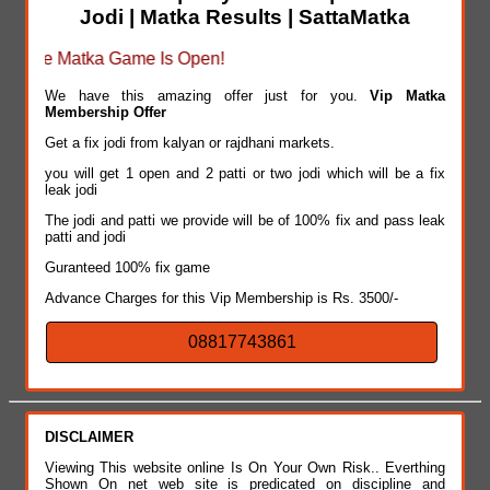
Jodi | Matka Results | SattaMatka
 Matka Game Is Open!
We have this amazing offer just for you.
Vip Matka
Membership Offer
Get a fix jodi from kalyan or rajdhani markets.
you will get 1 open and 2 patti or two jodi which will be a fix
leak jodi
The jodi and patti we provide will be of 100% fix and pass leak
patti and jodi
Guranteed 100% fix game
Advance Charges for this Vip Membership is Rs. 3500/-
08817743861
DISCLAIMER
Viewing This website online Is On Your Own Risk.. Everthing
Shown On net web site is predicated on discipline and