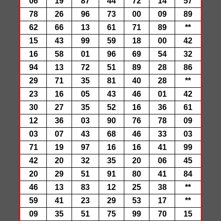
06
19
87
44
72
14
57
78
26
96
73
00
09
89
62
66
13
61
71
89
**
15
43
99
59
18
00
42
16
58
01
96
69
54
32
94
13
72
51
89
28
86
29
71
35
81
40
28
**
23
16
05
43
46
01
42
30
27
35
52
16
36
61
12
36
03
90
76
78
09
03
07
43
68
46
33
03
71
19
97
16
16
41
99
42
20
32
35
20
06
45
20
29
51
91
80
41
84
46
13
83
12
25
38
**
59
41
23
29
53
17
**
09
35
51
75
99
70
15