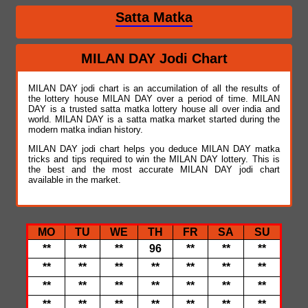
Satta Matka
MILAN DAY Jodi Chart
MILAN DAY jodi chart is an accumilation of all the results of
the lottery house MILAN DAY over a period of time. MILAN
DAY is a trusted satta matka lottery house all over india and
world. MILAN DAY is a satta matka market started during the
modern matka indian history.
MILAN DAY jodi chart helps you deduce MILAN DAY matka
tricks and tips required to win the MILAN DAY lottery. This is
the best and the most accurate MILAN DAY jodi chart
available in the market.
MO
TU
WE
TH
FR
SA
SU
**
**
**
96
**
**
**
**
**
**
**
**
**
**
**
**
**
**
**
**
**
**
**
**
**
**
**
**