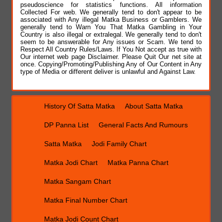
pseudoscience for statistics functions. All information
Collected For web. We generally tend to don't appear to be
associated with Any illegal Matka Business or Gamblers. We
generally tend to Warn You That Matka Gambling in Your
Country is also illegal or extralegal. We generally tend to don't
seem to be answerable for Any issues or Scam. We tend to
Respect All Country Rules/Laws. If You Not accept as true with
Our internet web page Disclaimer. Please Quit Our net site at
once. Copying/Promoting/Publishing Any of Our Content in Any
type of Media or different deliver is unlawful and Against Law.
History Of Satta Matka
About Satta Matka
DP Panna List
General Facts And Rumours
Satta Matka
Jodi Family Chart
Matka Jodi Chart
Matka Panna Chart
Matka Sangam Chart
Matka Final Number Chart
Matka Jodi Count Chart