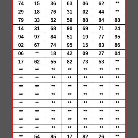
74
15
36
63
06
62
**
29
18
76
31
02
44
**
79
33
52
59
88
84
88
14
31
68
90
69
71
24
94
97
84
51
19
77
95
02
67
74
95
15
63
86
06
**
18
42
09
27
04
17
62
55
82
73
53
**
**
**
**
**
**
**
**
**
**
**
**
**
**
**
**
**
**
**
**
**
**
**
**
**
**
**
**
**
**
**
**
**
**
**
**
**
**
**
**
**
**
**
**
**
**
**
**
**
**
**
**
**
**
**
**
**
**
54
85
17
82
26
**