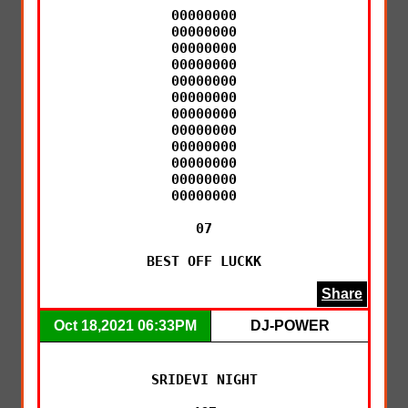
00000000

00000000

00000000

00000000

00000000

00000000

00000000

00000000

00000000

00000000

00000000

00000000

07

BEST OFF LUCKK
Share
Oct 18,2021 06:33PM
DJ-POWER
SRIDEVI NIGHT
