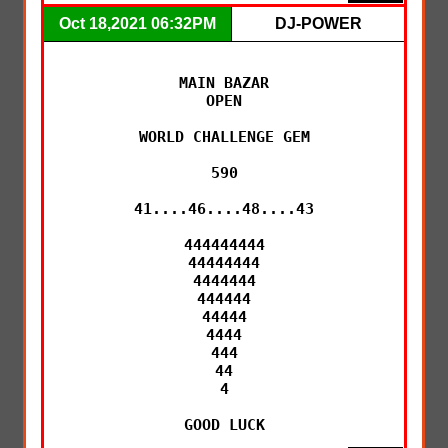
Oct 18,2021 06:32PM
DJ-POWER
MAIN BAZAR

OPEN

WORLD CHALLENGE GEM

590

41....46....48....43

444444444

44444444

4444444

444444

44444

4444

444

44

4

GOOD LUCK