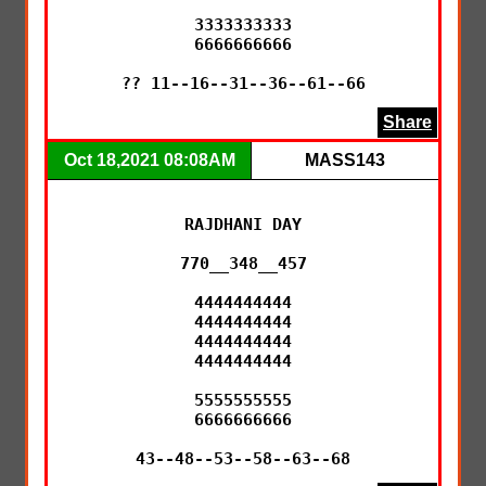
3333333333

6666666666

?? 11--16--31--36--61--66
Share
Oct 18,2021 08:08AM
MASS143
RAJDHANI DAY

770__348__457

4444444444

4444444444

4444444444

4444444444

5555555555

6666666666

43--48--53--58--63--68