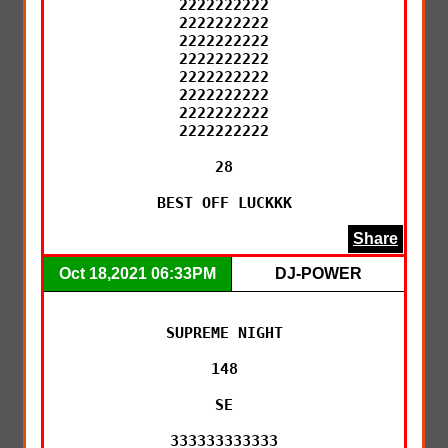
2222222222

2222222222

2222222222

2222222222

2222222222

2222222222

2222222222

2222222222

28

BEST OFF LUCKKK
Share
Oct 18,2021 06:33PM
DJ-POWER
SUPREME NIGHT

148

SE

333333333333
