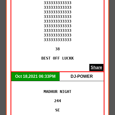
333333333333

333333333333

333333333333

333333333333

333333333333

333333333333

333333333333

333333333333

333333333333

38

BEST OFF LUCKK
Share
Oct 18,2021 06:33PM
DJ-POWER
MADHUR NIGHT

244

SE
