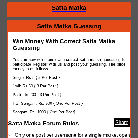
Satta Matka
Satta Matka Guessing
Win Money With Correct Satta Matka
Guessing
You can now win money with correct satta matka guessing, To
participate Register with us and post your guessing. The price
money is as follows.
Single: Rs.5 { 3 Per Post }
Jodi: Rs.50 { 3 Per Post }
Patti: Rs.200 { 3 Per Post }
Half Sangam: Rs. 500 { One Per Post }
Sangam: Rs. 1000 { One Per Post}
Share
Satta Matka Forum Rules
Only one post per username for a single market open