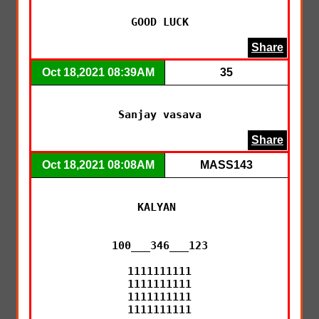
GOOD LUCK
Share
Oct 18,2021 08:39AM
35
Sanjay vasava
Share
Oct 18,2021 08:08AM
MASS143
KALYAN 

100___346___123

1111111111

1111111111

1111111111

1111111111
