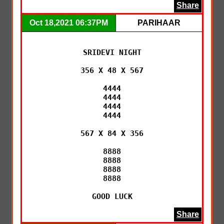
Share
Oct 18,2021 06:37PM
PARIHAAR
SRIDEVI NIGHT

356 X 48 X 567

4444

4444

4444

4444

567 X 84 X 356

8888

8888

8888

8888

GOOD LUCK
Share