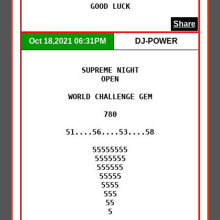
GOOD LUCK
Share
Oct 18,2021 06:31PM
DJ-POWER
SUPREME NIGHT

OPEN

WORLD CHALLENGE GEM

780

51....56....53....58

55555555

5555555

555555

55555

5555

555

55

5
