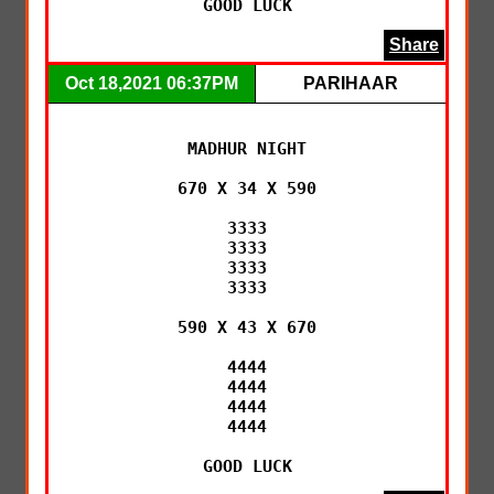
GOOD LUCK
Share
Oct 18,2021 06:37PM
PARIHAAR
MADHUR NIGHT

670 X 34 X 590

3333

3333

3333

3333

590 X 43 X 670

4444

4444

4444

4444

GOOD LUCK